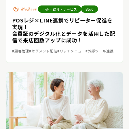
小売・飲食・サービス
BtoC
POSレジ×LINE連携でリピーター促進を
実現！
会員証のデジタル化とデータを活用した配
信で来店回数アップに成功！
顧客管理
セグメント配信
リッチメニュー
外部ツール連携