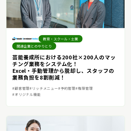
教育・スクール・士業
関連企業とのやりとり
芸能養成所における200社×200人のマッ
チング業務をシステム化！
Excel・手動管理から脱却し、スタッフの
業務負担を8割削減！
顧客管理
リッチメニュー
予約管理
権限管理
オリジナル機能