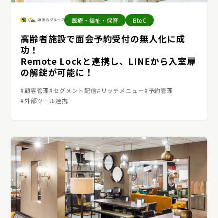
医療・福祉・保育
BtoC
高齢者施設で面会予約受付の無人化に成
功！
Remote Lockと連携し、LINEから入室扉
の解錠が可能に！
顧客管理
セグメント配信
リッチメニュー
予約管理
外部ツール連携