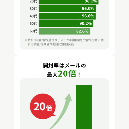
開封率はメールの
20倍
最⼤
！