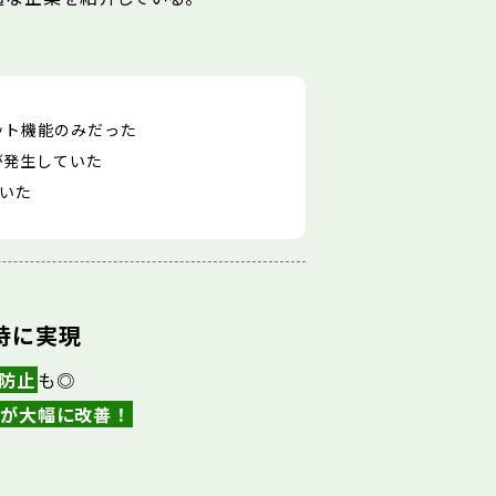
ット機能のみだった
が発生していた
いた
時に実現
防止
も◎
が大幅に改善！