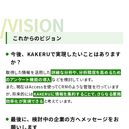
/
VISION
これからのビジョン
今後、KAKERUで実現したいことはあります
か？
取得した情報を活用した
詳細な分析や、分析精度を高めるため
のアンケート機能の導入
などを検討しています。
また、現在はAccessを使ってCRMのような管理を行っています
が、将来的には
KAKERUに情報を集約することで、さらなる業務
効率化が実現できる
と考えています。
最後に、検討中の企業の方へメッセージをお
願いします