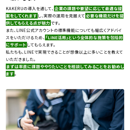
KAKERUの導入を通して、
企業の課題や要望に応じて最適な提
案をしてくれます
し、実際の運用を見据えて
必要な機能だけを提
供してもらえる点が魅力
です。
また、LINE公式アカウントの標準機能についても幅広くアドバイ
スをいただけるため、
「LINE活用」という全体的な施策を包括的
にサポート
してもらえます。
私たちも、LINEで実現できることが想像以上に多いことを教えて
いただきました。
まずは率直に課題ややりたいことを相談してみることをお勧めし
ます
。