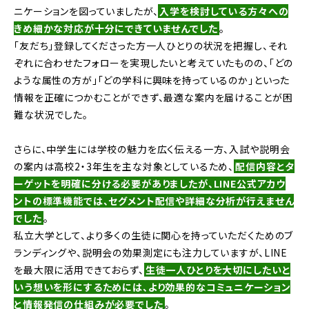
ニケーションを図っていましたが、
入学を検討している方々への
きめ細かな対応が十分にできていませんでした
。
「友だち」登録してくださった方一人ひとりの状況を把握し、それ
ぞれに合わせたフォローを実現したいと考えていたものの、「どの
ような属性の方が」「どの学科に興味を持っているのか」といった
情報を正確につかむことができず、最適な案内を届けることが困
難な状況でした。
さらに、中学生には学校の魅力を広く伝える一方、入試や説明会
の案内は高校2・3年生を主な対象としているため、
配信内容とタ
ーゲットを明確に分ける必要がありましたが、LINE公式アカウ
ントの標準機能では、セグメント配信や詳細な分析が行えません
でした
。
私立大学として、より多くの生徒に関心を持っていただくためのブ
ランディングや、説明会の効果測定にも注力していますが、LINE
を最大限に活用できておらず、
生徒一人ひとりを大切にしたいと
いう想いを形にするためには、より効果的なコミュニケーション
と情報発信の仕組みが必要でした
。