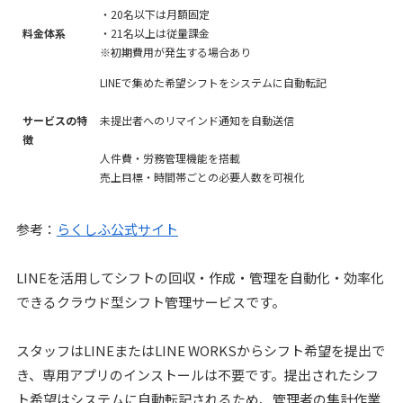
・20名以下は月額固定
料金体系
・21名以上は従量課金
※初期費用が発生する場合あり
LINEで集めた希望シフトをシステムに自動転記
サービスの特
未提出者へのリマインド通知を自動送信
徴
人件費・労務管理機能を搭載
売上目標・時間帯ごとの必要人数を可視化
参考：
らくしふ公式サイト
LINEを活用してシフトの回収・作成・管理を自動化・効率化
できるクラウド型シフト管理サービスです。
スタッフはLINEまたはLINE WORKSからシフト希望を提出で
き、専用アプリのインストールは不要です。提出されたシフ
ト希望はシステムに自動転記されるため、管理者の集計作業