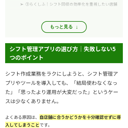
③らくしふ｜シフト回収の効率化を重視したい店舗
向け
④調整さん｜シンプルに・完全無料で使いたい店舗
向け
もっと見る
⑤KAKERUシフト管理｜LINEでシフト提出したい店
舗向け
よくある質問
シフト管理アプリの選び方｜失敗しない5
シフト管理アプリは無料だけでも運用できますか？
つのポイント
無料プランと無料トライアルは何が違いますか？
スタッフに専用アプリを入れてもらう必要はありま
シフト作成業務をラクにしようと、シフト管理ア
すか？
シフト管理アプリと勤怠管理システムの違いは何で
プリやツールを導入しても、「結局使わなくなっ
すか？
た」「思ったより運用が大変だった」というケー
LINEでシフト管理するメリットはありますか？
スは少なくありません。
小規模店舗では、どのシフト管理アプリを選べばい
いですか？
【最大60日間無料】KAKERUシフト管理を試してみる
よくある原因は、
自店舗に合うかどうかを十分確認せずに導
入してしまうこと
です。