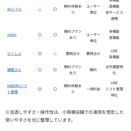
無料体験あ
ユーザー
高機能
Airシフト
△
〇
り
単位
他サービス
連携
無料プラン
多機能
oplus
〇
〇
ユーザー
あり
高機能
単位
LINE
らくしふ
◎
△
要問合せ
要問合せ
高機能
無料プラン
出欠調整特
調整さん
〇
◎
無料
あり
化
LINE
KAKERUシフ
無料体験あ
◎
〇
一律料金
シフト管理
ト管理
り
特化
※浸透しやすさ・操作性は、小規模店舗での運用を想定した
使いやすさを元に整理しています。