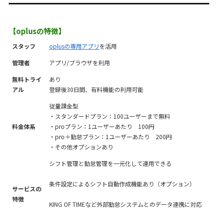
【oplusの特徴】
スタッフ
oplusの専用アプリ
を活用
管理者
アプリ/ブラウザを利用
無料トライ
あり
アル
登録後30日間、有料機能の利用可能
従量課金型
・スタンダードプラン：100ユーザーまで無料
料金体系
・proプラン：1ユーザーあたり 100円
・pro＋勤怠プラン：1ユーザーあたり 200円
・その他オプションあり
シフト管理と勤怠管理を一元化して運用できる
条件設定によるシフト自動作成機能あり（オプション）
サービスの
特徴
KING OF TIMEなど外部勤怠システムとのデータ連携に対応