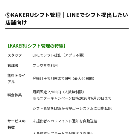
⑤KAKERUシフト管理｜LINEでシフト提出したい
店舗向け
【KAKERUシフト管理の特徴】
スタッフ
LINEでシフト提出（アプリ不要）
管理者
ブラウザを利用
無料トライ
登録月＋翌月末まで0円（最大60日間）
アル
月額固定 2,980円（人数無制限）
料金体系
※モニターキャンペーン価格2026年6月30日まで
シフト希望をLINEから提出→システムに自動転記
サービスの
未提出者へのリマインド通知を自動送信
特徴
人員過不足アラートで配置ミスを防止